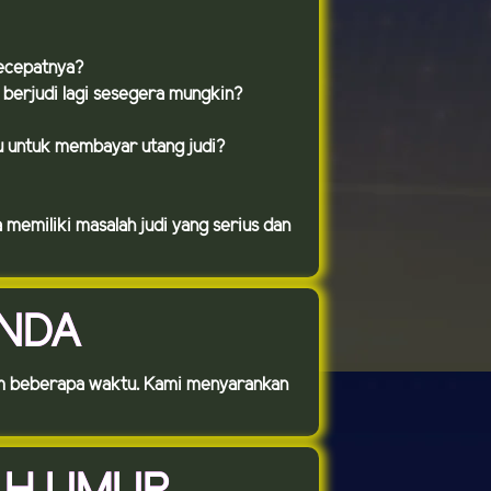
secepatnya?
k berjudi lagi sesegera mungkin?
u untuk membayar utang judi?
emiliki masalah judi yang serius dan
NDA
lam beberapa waktu. Kami menyarankan