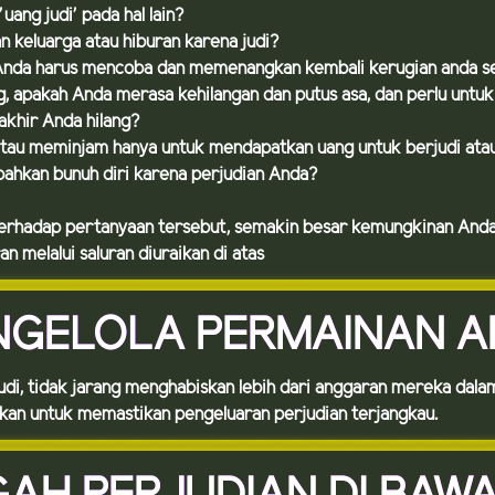
ang judi' pada hal lain?
n keluarga atau hiburan karena judi?
a Anda harus mencoba dan memenangkan kembali kerugian anda 
g, apakah Anda merasa kehilangan dan putus asa, dan perlu untu
akhir Anda hilang?
tau meminjam hanya untuk mendapatkan uang untuk berjudi ata
bahkan bunuh diri karena perjudian Anda?
rhadap pertanyaan tersebut, semakin besar kemungkinan Anda m
n melalui saluran diuraikan di atas
NGELOLA PERMAINAN A
udi, tidak jarang menghabiskan lebih dari anggaran mereka da
kan untuk memastikan pengeluaran perjudian terjangkau.