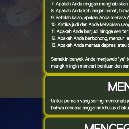
7. Apakah Anda enggan menghabiskan 'u
8. Apakah Anda kehilangan minat, tema
9. Setelah kalah, apakah Anda meras
10. Ketika judi dan Anda kehabisan uan
11. Apakah Anda berjudi hingga sen ter
12. Apakah Anda berbohong, mencuri a
13. Apakah Anda merasa depresi atau 
Semakin banyak Anda menjawab 'ya' te
mungkin ingin mencari bantuan dan sara
ME
Untuk pemain yang sering menikmati j
bahwa rencana anggaran khusus dilaku