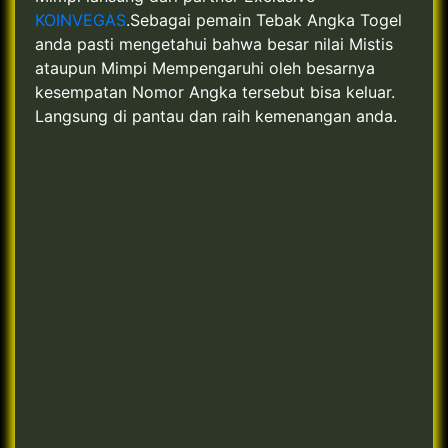
KOINVEGAS
.Sebagai pemain Tebak Angka Togel
anda pasti mengetahui bahwa besar nilai Mistis
ataupun Mimpi Mempengaruhi oleh besarnya
kesempatan Nomor Angka tersebut bisa keluar.
Langsung di pantau dan raih kemenangan anda.