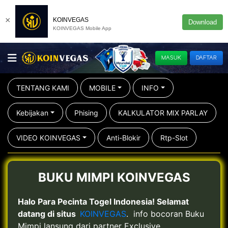
×
KOINVEGAS
Download
KOINVEGAS Mobile App
MASUK
DAFTAR
TENTANG KAMI
MOBILE
INFO
Kebijakan
Phising
KALKULATOR MIX PARLAY
VIDEO KOINVEGAS
Anti-Blokir
Rtp-Slot
BUKU MIMPI KOINVEGAS
Halo Para Pecinta Togel Indonesia! Selamat
datang di situs
KOINVEGAS
. info bocoran Buku
Mimpi lansung dari partner Exclusive